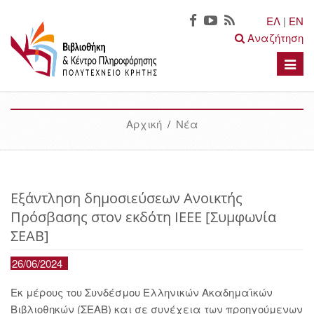
ΕΛ
|
EN
Αναζήτηση
Toggle
naviga
Αρχική
/
Νέα
Εξάντληση δημοσιεύσεων Ανοικτής
Πρόσβασης στον εκδότη IEEE [Συμφωνία
ΣΕΑΒ]
26/06/2024
Εκ μέρους του Συνδέσμου Ελληνικών Ακαδημαϊκών
Βιβλιοθηκών (ΣΕΑΒ) και σε συνέχεια των προηγούμενων