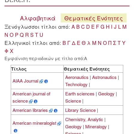
Αλφαβητικά
Θεματικές Ενότητες
Ξενόγλωσσοι τίτλοι από:
A
B
C
D
E
F
G
H
I
J
L
M
N
O
P
Q
R
S
T
U
Ελληνικοί τίτλοι από:
Β
Γ
Δ
Ε
Θ
λ
Μ
Ν
Ο
Π
Σ
Τ
Υ
Φ
Χ
Εμφάνιση περιοδικών με τίτλο από:A
Τίτλος
Θεματικές Ενότητες
Aeronautics
|
Astronautics
|
AIAA Journal
Technology
|
American journal of
Earth sciences
|
Geology
|
science
Science
|
American libraries
Library Science
|
Chemistry, Analytic
|
American mineralogist
Geology
|
Mineralogy
|
Science
|