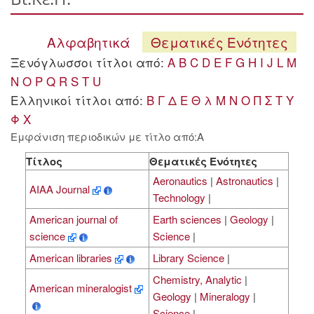
Αλφαβητικά
Θεματικές Ενότητες
Ξενόγλωσσοι τίτλοι από:
A
B
C
D
E
F
G
H
I
J
L
M
N
O
P
Q
R
S
T
U
Ελληνικοί τίτλοι από:
Β
Γ
Δ
Ε
Θ
λ
Μ
Ν
Ο
Π
Σ
Τ
Υ
Φ
Χ
Εμφάνιση περιοδικών με τίτλο από:A
Τίτλος
Θεματικές Ενότητες
Aeronautics
|
Astronautics
|
AIAA Journal
Technology
|
American journal of
Earth sciences
|
Geology
|
science
Science
|
American libraries
Library Science
|
Chemistry, Analytic
|
American mineralogist
Geology
|
Mineralogy
|
Science
|