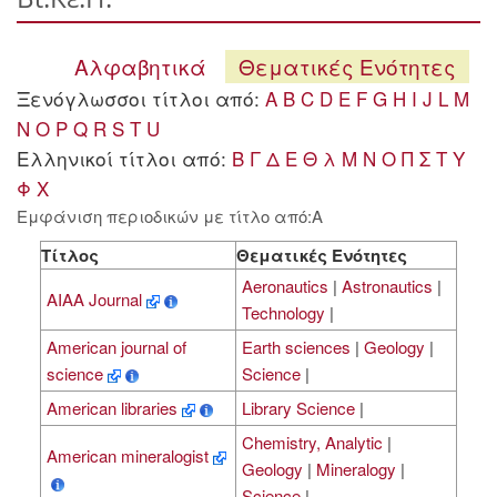
Αλφαβητικά
Θεματικές Ενότητες
Ξενόγλωσσοι τίτλοι από:
A
B
C
D
E
F
G
H
I
J
L
M
N
O
P
Q
R
S
T
U
Ελληνικοί τίτλοι από:
Β
Γ
Δ
Ε
Θ
λ
Μ
Ν
Ο
Π
Σ
Τ
Υ
Φ
Χ
Εμφάνιση περιοδικών με τίτλο από:A
Τίτλος
Θεματικές Ενότητες
Aeronautics
|
Astronautics
|
AIAA Journal
Technology
|
American journal of
Earth sciences
|
Geology
|
science
Science
|
American libraries
Library Science
|
Chemistry, Analytic
|
American mineralogist
Geology
|
Mineralogy
|
Science
|