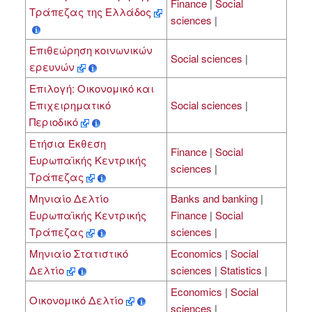
Finance
|
Social
Τράπεζας της Ελλάδος
sciences
|
Επιθεώρηση κοινωνικών
Social sciences
|
ερευνών
Επιλογή: Οικονομικό και
Επιχειρηματικό
Social sciences
|
Περιοδικό
Ετήσια Έκθεση
Finance
|
Social
Ευρωπαϊκής Κεντρικής
sciences
|
Τράπεζας
Μηνιαίο Δελτίο
Banks and banking
|
Ευρωπαϊκής Κεντρικής
Finance
|
Social
Τράπεζας
sciences
|
Μηνιαίο Στατιστικό
Economics
|
Social
Δελτίο
sciences
|
Statistics
|
Economics
|
Social
Οικονομικό Δελτίο
sciences
|