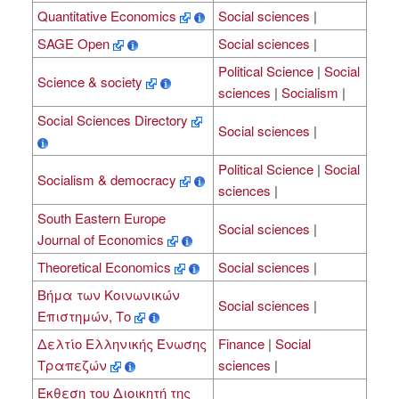
Quantitative Economics
Social sciences
|
SAGE Open
Social sciences
|
Political Science
|
Social
Science & society
sciences
|
Socialism
|
Social Sciences Directory
Social sciences
|
Political Science
|
Social
Socialism & democracy
sciences
|
South Eastern Europe
Social sciences
|
Journal of Economics
Theoretical Economics
Social sciences
|
Βήμα των Κοινωνικών
Social sciences
|
Επιστημών, Το
Δελτίο Ελληνικής Ένωσης
Finance
|
Social
Τραπεζών
sciences
|
Έκθεση του Διοικητή της