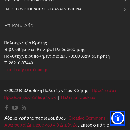
ΗΛΕΚΤΡΟΝΙΚΉ ΚΡΆΤΗΣΗ ΣΤΑ ΑΝΑΓΝΩΣΤΉΡΙΑ
Επικοινωνία
Πολυτεχνείο Κρήτης
Βιβλιοθήκη και Kέντρο Πληροφόρησης
Πολυτεχνειούπολη, Κτίριο Δ1, 73500 Χανιά, Κρήτη
T: 28210 37440
info-library<στο>tuc.gr
© 2022 Βιβλιοθήκη Πολυτεχνείου Κρήτης |
Προστασία
Προσωπικών Δεδομένων
Πολιτική Cookies
Άδεια χρήσης περιεχομένου:
Creative Commons -
Αναφορά Δημιουργού 4.0 Διεθνές
, εκτός από τις