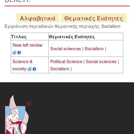
Αλφαβητικά
Θεματικές Ενότητες
Εμφάνιση περιοδικών θεματικής περιοχής: Socialism
Τίτλος
Θεματικές Ενότητες
New left review
Social sciences
|
Socialism
|
Science &
Political Science
|
Social sciences
|
society
Socialism
|