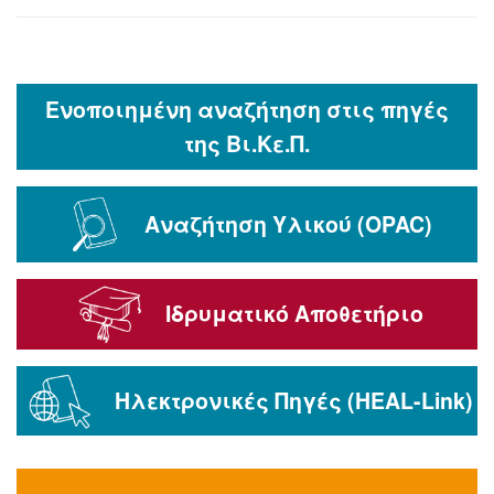
Ενοποιημένη αναζήτηση στις πηγές
της Βι.Κε.Π.
Αναζήτηση Υλικού (OPAC)
Ιδρυματικό Αποθετήριο
Ηλεκτρονικές Πηγές (HEAL-Link)