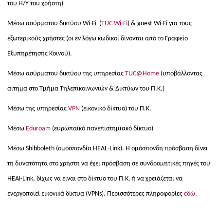
του Η/Υ του χρήστη)
Μέσω ασύρματου δικτύου Wi-Fi (
TUC Wi-Fi
) & guest Wi-Fi για τους
εξωτερικούς χρήστες (οι εν λόγω κωδικοί δίνονται από το Γραφείο
Εξυπηρέτησης Κοινού).
Μέσω ασύρματου δικτύου της υπηρεσίας
TUC@Home
(υποβάλλοντας
αίτημα στο Τμήμα Τηλεπικοινωνιών & Δικτύων του Π.Κ.)
Μέσω της υπηρεσίας
VPN
(εικονικό δίκτυο) του Π.Κ.
Μέσω
Eduroam
(ευρωπαϊκό πανεπιστημιακό δίκτυο)
Μέσω Shibboleth (ομοσπονδία HEAL-Link). Η ομόσπονδη πρόσβαση δίνει
τη δυνατότητα στο χρήστη να έχει πρόσβαση σε συνδρομητικές πηγές του
HEAl
-
Link
, δίχως να είναι στο δίκτυο του Π.Κ. ή να χρειάζεται να
ενεργοποιεί εικονικά δίκτυα (VPNs). Περισσότερες πληροφορίες
εδώ
.