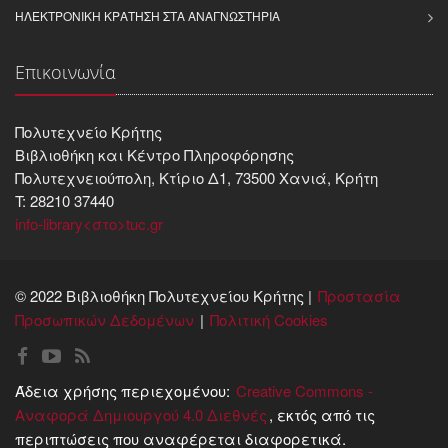
ΗΛΕΚΤΡΟΝΙΚΉ ΚΡΆΤΗΣΗ ΣΤΑ ΑΝΑΓΝΩΣΤΉΡΙΑ
Επικοινωνία
Πολυτεχνείο Κρήτης
Βιβλιοθήκη και Kέντρο Πληροφόρησης
Πολυτεχνειούπολη, Κτίριο Δ1, 73500 Χανιά, Κρήτη
T: 28210 37440
info-library<στο>tuc.gr
© 2022 Βιβλιοθήκη Πολυτεχνείου Κρήτης |
Προστασία
Προσωπικών Δεδομένων
Πολιτική Cookies
Άδεια χρήσης περιεχομένου:
Creative Commons -
Αναφορά Δημιουργού 4.0 Διεθνές
, εκτός από τις
περιπτώσεις που αναφέρεται διαφορετικά.