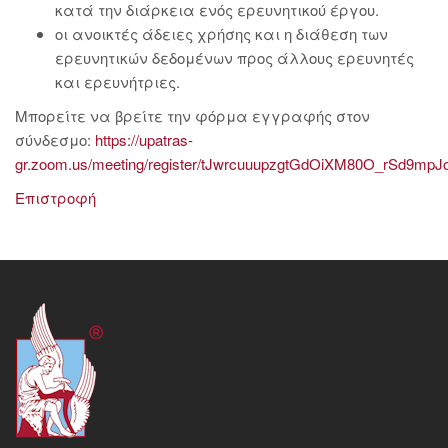
κατά την διάρκεια ενός ερευνητικού έργου.
οι ανοικτές άδειες χρήσης και η διάθεση των
ερευνητικών δεδομένων προς άλλους ερευνητές
και ερευνήτριες.
Μπορείτε να βρείτε την φόρμα εγγραφής στον
σύνδεσμο:
https://upatras-
gr.zoom.us/meeting/register/tJwrcuuupzgtGdOiXM80O_rSd9mp
Επιστροφή