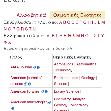
Αλφαβητικά
Θεματικές Ενότητες
Ξενόγλωσσοι τίτλοι από:
A
B
C
D
E
F
G
H
I
J
L
M
N
O
P
Q
R
S
T
U
Ελληνικοί τίτλοι από:
Β
Γ
Δ
Ε
Θ
λ
Μ
Ν
Ο
Π
Σ
Τ
Υ
Φ
Χ
Εμφάνιση περιοδικών με τίτλο από:A
Τίτλος
Θεματικές Ενότητες
Aeronautics
|
Astronautics
|
AIAA Journal
Technology
|
American journal of
Earth sciences
|
Geology
|
science
Science
|
American libraries
Library Science
|
Chemistry, Analytic
|
American mineralogist
Geology
|
Mineralogy
|
Science
|