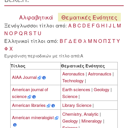
Αλφαβητικά
Θεματικές Ενότητες
Ξενόγλωσσοι τίτλοι από:
A
B
C
D
E
F
G
H
I
J
L
M
N
O
P
Q
R
S
T
U
Ελληνικοί τίτλοι από:
Β
Γ
Δ
Ε
Θ
λ
Μ
Ν
Ο
Π
Σ
Τ
Υ
Φ
Χ
Εμφάνιση περιοδικών με τίτλο από:A
Τίτλος
Θεματικές Ενότητες
Aeronautics
|
Astronautics
|
AIAA Journal
Technology
|
American journal of
Earth sciences
|
Geology
|
science
Science
|
American libraries
Library Science
|
Chemistry, Analytic
|
American mineralogist
Geology
|
Mineralogy
|
Science
|