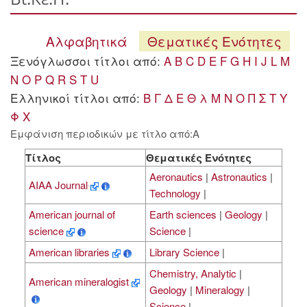
Αλφαβητικά
Θεματικές Ενότητες
Ξενόγλωσσοι τίτλοι από:
A
B
C
D
E
F
G
H
I
J
L
M
N
O
P
Q
R
S
T
U
Ελληνικοί τίτλοι από:
Β
Γ
Δ
Ε
Θ
λ
Μ
Ν
Ο
Π
Σ
Τ
Υ
Φ
Χ
Εμφάνιση περιοδικών με τίτλο από:A
Τίτλος
Θεματικές Ενότητες
Aeronautics
|
Astronautics
|
AIAA Journal
Technology
|
American journal of
Earth sciences
|
Geology
|
science
Science
|
American libraries
Library Science
|
Chemistry, Analytic
|
American mineralogist
Geology
|
Mineralogy
|
Science
|